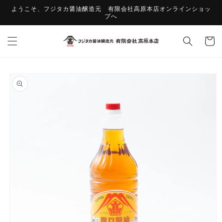
コンテ
ようこそ、フジタカ醤油醸造元 有限会社高原本店オンラインショッ
ンツに
プへ
進む
カ
ー
ト
商品情
報にス
キップ