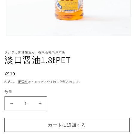
モ
ー
ダ
フジタカ醤油醸造元 有限会社高原本店
ル
淡口醤油1.8ℓPET
で
メ
デ
通
¥910
ィ
常
ア
税込み。
配送料
はチェックアウト時に計算されます。
(1)
価
を
数量
格
開
く
淡
淡
口
口
醤
醤
カートに追加する
油
油