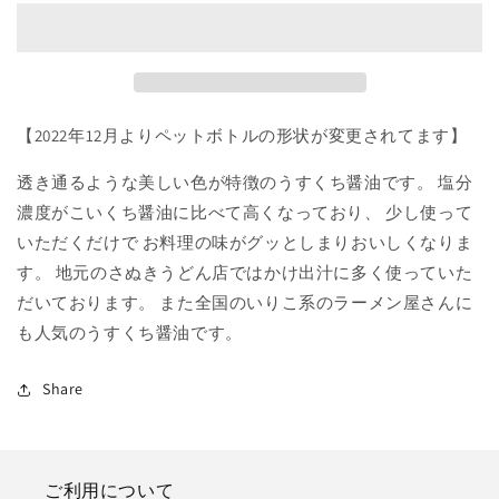
1.8ℓPET
1.8ℓPET
の
の
数
数
量
量
を
を
減
増
【2022年12月よりペットボトルの形状が変更されてます】
ら
や
透き通るような美しい色が特徴のうすくち醤油です。 塩分
す
す
濃度がこいくち醤油に比べて高くなっており、 少し使って
いただくだけで お料理の味がグッとしまりおいしくなりま
す。 地元のさぬきうどん店ではかけ出汁に多く使っていた
だいております。 また全国のいりこ系のラーメン屋さんに
も人気のうすくち醤油です。
Share
ご利用について