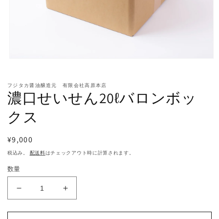
モ
ー
ダ
フジタカ醤油醸造元 有限会社高原本店
ル
濃口せいせん20ℓバロンボッ
で
メ
クス
デ
ィ
ア
通
¥9,000
(1)
を
常
税込み。
配送料
はチェックアウト時に計算されます。
開
価
く
数量
格
濃
濃
口
口
せ
せ