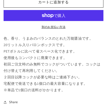
カートに追加する
い
い
せ
せ
ん
ん
20ℓ
20ℓ
バ
バ
別のお支払い方法
ロ
ロ
ン
ン
色、香り、うまみのバランスのとれた万能醤油です。
ボ
ボ
20リットル入りバロンボックスです。
ッ
ッ
PETボトルに比べて省スペース化できます。
ク
ク
使用後もコンパクトに廃棄できます。
ス
ス
初回ご注文時のみ無料でコックがついています。コックは
の
の
付け替えて再利用してください。
数
数
２回目以降コックが必要な時はご連絡下さい。
量
量
宅配便で発送できる1個口の最大容量になります。
を
を
減
増
※単品で1個口の送料がかかります。
ら
や
す
す
Share