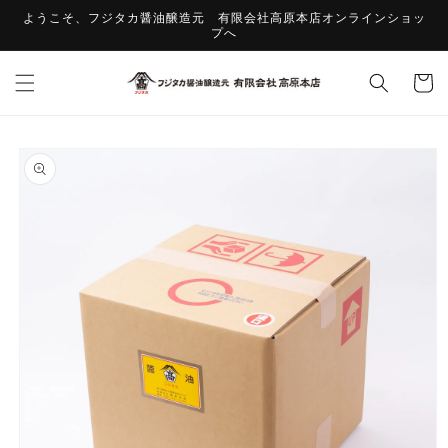
コンテ
ようこそ、フジタカ醤油醸造元 有限会社高原本店オンラインショッ
ンツに
プへ
進む
カ
ー
ト
商品情
報にス
キップ